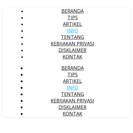
BERANDA
TIPS
ARTIKEL
INFO
TENTANG
KEBIJAKAN PRIVASI
DISKLAIMER
KONTAK
BERANDA
TIPS
ARTIKEL
INFO
TENTANG
KEBIJAKAN PRIVASI
DISKLAIMER
KONTAK