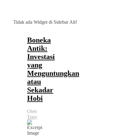
Tidak ada Widget di Sidebar Alt!
Boneka
Antik:
Investasi
yang
Menguntungkan
atau
Sekadar
Hobi
Oleh
Tony