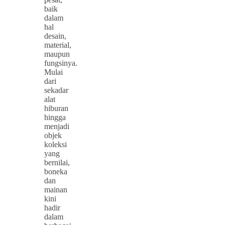
baik
dalam
hal
desain,
material,
maupun
fungsinya.
Mulai
dari
sekadar
alat
hiburan
hingga
menjadi
objek
koleksi
yang
bernilai,
boneka
dan
mainan
kini
hadir
dalam