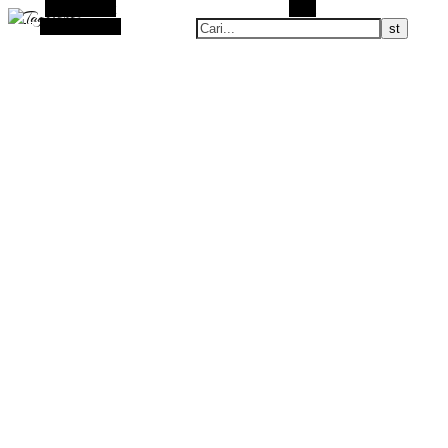
Sidebar Alt
Cari
Artikel Acak