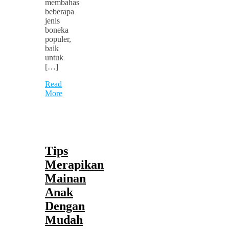
membahas
beberapa
jenis
boneka
populer,
baik
untuk
[…]
Read
More
Tips
Merapikan
Mainan
Anak
Dengan
Mudah