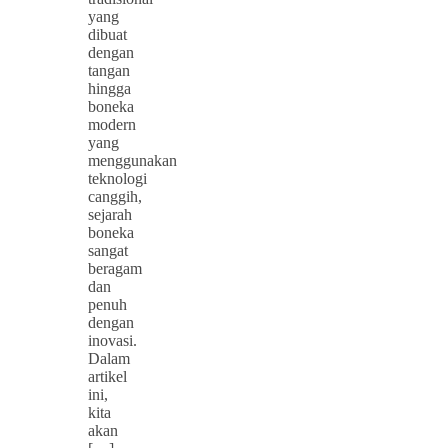
yang
dibuat
dengan
tangan
hingga
boneka
modern
yang
menggunakan
teknologi
canggih,
sejarah
boneka
sangat
beragam
dan
penuh
dengan
inovasi.
Dalam
artikel
ini,
kita
akan