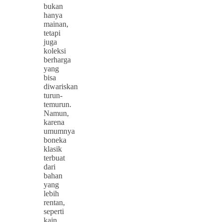
bukan
hanya
mainan,
tetapi
juga
koleksi
berharga
yang
bisa
diwariskan
turun-
temurun.
Namun,
karena
umumnya
boneka
klasik
terbuat
dari
bahan
yang
lebih
rentan,
seperti
kain,