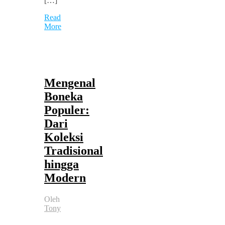
[…]
Read
More
Mengenal
Boneka
Populer:
Dari
Koleksi
Tradisional
hingga
Modern
Oleh
Tony