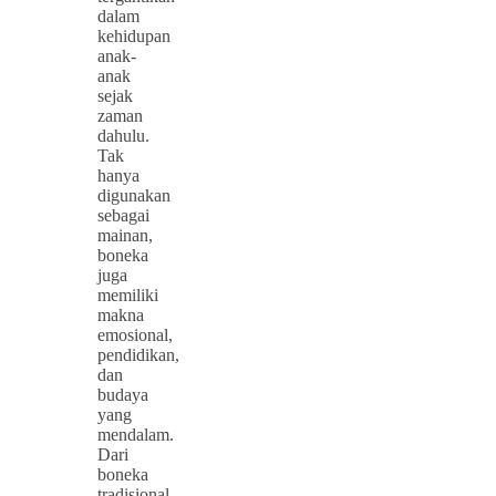
dalam
kehidupan
anak-
anak
sejak
zaman
dahulu.
Tak
hanya
digunakan
sebagai
mainan,
boneka
juga
memiliki
makna
emosional,
pendidikan,
dan
budaya
yang
mendalam.
Dari
boneka
tradisional