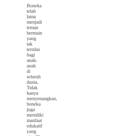
Boneka
telah
lama
menjadi
teman
bermain
yang
tak
ternilai
bagi
anak-
anak
di
seluruh
dunia.
Tidak
hanya
menyenangkan,
boneka
juga
memiliki
manfaat
edukatif
yang