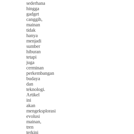
sederhana
hingga
gadget
canggih,
mainan
tidak
hanya
menjadi
sumber
hiburan
tetapi
juga
cerminan
perkembangan
budaya
dan
teknologi.
Artikel
ini
akan
mengeksplorasi
evolusi
mainan,
tren
terkini