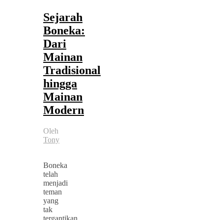
Sejarah
Boneka:
Dari
Mainan
Tradisional
hingga
Mainan
Modern
Oleh
Tony
Boneka
telah
menjadi
teman
yang
tak
tergantikan